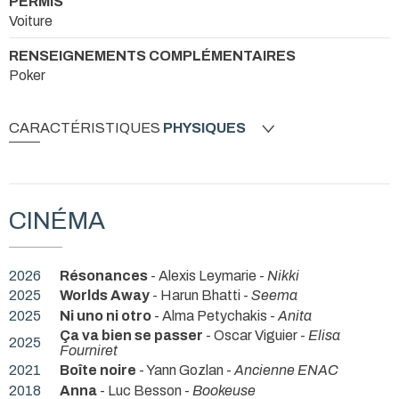
PERMIS
Voiture
RENSEIGNEMENTS COMPLÉMENTAIRES
Poker
CARACTÉRISTIQUES
PHYSIQUES
CINÉMA
2026
Résonances
- Alexis Leymarie -
Nikki
2025
Worlds Away
- Harun Bhatti -
Seema
2025
Ni uno ni otro
- Alma Petychakis -
Anita
Ça va bien se passer
- Oscar Viguier -
Elisa
2025
Fourniret
2021
Boîte noire
- Yann Gozlan -
Ancienne ENAC
2018
Anna
- Luc Besson -
Bookeuse