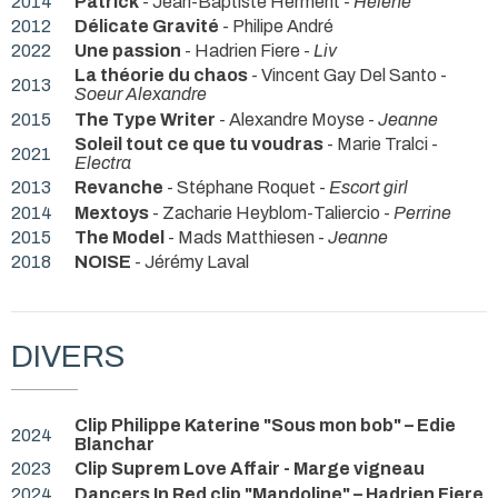
2014
Patrick
- Jean-Baptiste Herment -
Hélène
2012
Délicate Gravité
- Philipe André
2022
Une passion
- Hadrien Fiere -
Liv
La théorie du chaos
- Vincent Gay Del Santo -
2013
Soeur Alexandre
2015
The Type Writer
- Alexandre Moyse -
Jeanne
Soleil tout ce que tu voudras
- Marie Tralci -
2021
Electra
2013
Revanche
- Stéphane Roquet -
Escort girl
2014
Mextoys
- Zacharie Heyblom-Taliercio -
Perrine
2015
The Model
- Mads Matthiesen -
Jeanne
2018
NOISE
- Jérémy Laval
DIVERS
Clip Philippe Katerine "Sous mon bob" – Edie
2024
Blanchar
2023
Clip Suprem Love Affair - Marge vigneau
2024
Dancers In Red clip "Mandoline" – Hadrien Fiere