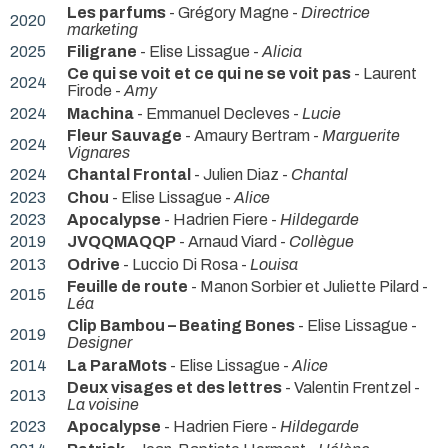
Les parfums
- Grégory Magne -
Directrice
2020
marketing
2025
Filigrane
- Elise Lissague -
Alicia
Ce qui se voit et ce qui ne se voit pas
- Laurent
2024
Firode -
Amy
2024
Machina
- Emmanuel Decleves -
Lucie
Fleur Sauvage
- Amaury Bertram -
Marguerite
2024
Vignares
2024
Chantal Frontal
- Julien Diaz -
Chantal
2023
Chou
- Elise Lissague -
Alice
2023
Apocalypse
- Hadrien Fiere -
Hildegarde
2019
JVQQMAQQP
- Arnaud Viard -
Collègue
2013
Odrive
- Luccio Di Rosa -
Louisa
Feuille de route
- Manon Sorbier et Juliette Pilard -
2015
Léa
Clip Bambou – Beating Bones
- Elise Lissague -
2019
Designer
2014
La ParaMots
- Elise Lissague -
Alice
Deux visages et des lettres
- Valentin Frentzel -
2013
La voisine
2023
Apocalypse
- Hadrien Fiere -
Hildegarde